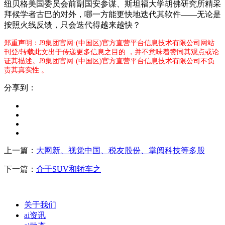
纽贝格美国委员会前副国安参谋、斯坦福大学胡佛研究所精采
拜候学者古巴的对外，哪一方能更快地迭代其软件——无论是
按照火线反馈，只会迭代得越来越快？
郑重声明：J9集团官网·(中国区)官方直营平台信息技术有限公司网站
刊登/转载此文出于传递更多信息之目的 ，并不意味着赞同其观点或论
证其描述。J9集团官网·(中国区)官方直营平台信息技术有限公司不负
责其真实性 。
分享到：
上一篇：
大网新、视觉中国、税友股份、掌阅科技等多股
下一篇：
介于SUV和轿车之
关于我们
ai资讯