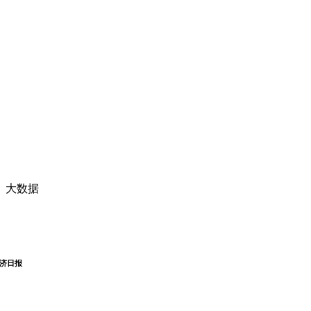
、大数据
济日报