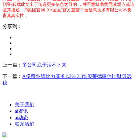
刊登/转载此文出于传递更多信息之目的 ，并不意味着赞同其观点或论
证其描述。J9集团官网·(中国区)官方直营平台信息技术有限公司不负
责其真实性 。
分享到：
上一篇：
多公司底子活不下来
下一篇：
A份额业绩比力基准2.3%-3.3%贝莱德建信理财贝远
稳
关于我们
ai资讯
ai动态
联系我们