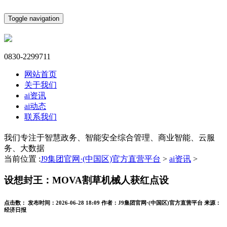
Toggle navigation
0830-2299711
网站首页
关于我们
ai资讯
ai动态
联系我们
我们专注于智慧政务、智能安全综合管理、商业智能、云服
务、大数据
当前位置 :
J9集团官网·(中国区)官方直营平台
>
ai资讯
>
设想封王：MOVA割草机械人获红点设
点击数：
发布时间：
2026-06-28 18:09
作者：
J9集团官网·(中国区)官方直营平台
来源：
经济日报