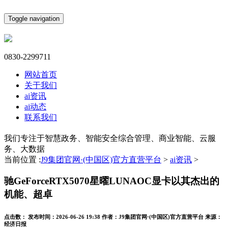
Toggle navigation
0830-2299711
网站首页
关于我们
ai资讯
ai动态
联系我们
我们专注于智慧政务、智能安全综合管理、商业智能、云服
务、大数据
当前位置 :
J9集团官网·(中国区)官方直营平台
>
ai资讯
>
驰GeForceRTX5070星曜LUNAOC显卡以其杰出的
机能、超卓
点击数：
发布时间：
2026-06-26 19:38
作者：
J9集团官网·(中国区)官方直营平台
来源：
经济日报