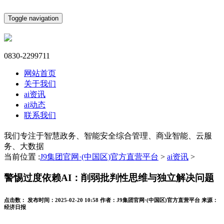
Toggle navigation
0830-2299711
网站首页
关于我们
ai资讯
ai动态
联系我们
我们专注于智慧政务、智能安全综合管理、商业智能、云服
务、大数据
当前位置 :
J9集团官网·(中国区)官方直营平台
>
ai资讯
>
警惕过度依赖AI：削弱批判性思维与独立解决问题
点击数：
发布时间：
2025-02-20 10:58
作者：
J9集团官网·(中国区)官方直营平台
来源：
经济日报