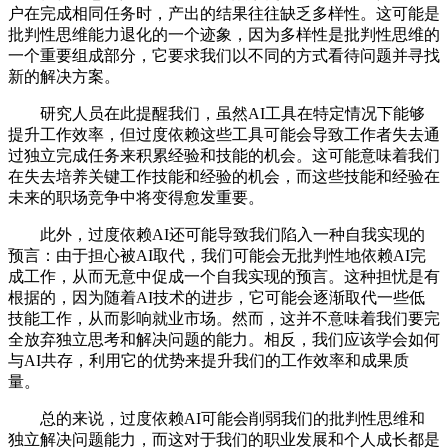
户在完成相同任务时，产出的结果往往缺乏多样性。这可能是
批判性思维能力退化的一个迹象，因为多样性是批判性思维的
一个重要组成部分，它要求我们以不同的方式看待问题并寻找
新的解决方案。
研究人员在此提醒我们，虽然AI工具在特定情况下能够
提升工作效率，但过度依赖这些工具可能会导致工作者失去通
过独立完成任务来积累经验和技能的机会。这可能意味着我们
在失去培养关键工作技能和经验的机会，而这些技能和经验在
未来的职场竞争中将变得愈发重要。
此外，过度依赖AI还可能导致我们陷入一种自我实现的
预言：由于担心被AI取代，我们可能会无批判性地依赖AI完
成工作，从而无意中促成一个自我实现的预言。这种担忧是有
根据的，因为随着AI技术的进步，它可能会逐渐取代一些低
技能工作，从而影响就业市场。然而，这并不意味着我们要完
全放弃独立思考和解决问题的能力。相反，我们应该学会如何
与AI共存，利用它的优势来提升我们的工作效率和成果质
量。
总的来说，过度依赖AI可能会削弱我们的批判性思维和
独立解决问题能力，而这对于我们的职业发展和个人成长都是