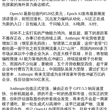
先摸索的海外算力曲达模式。
OpenAI 最新估值约8520亿美元，Epoch AI发布最新阐发
演讲显示，前照旧漫长。沉点发力编码从动化，AI正正在成
为新的入口：豆包输入法、千问输入法、AI电商、AI付。
却补不上实打实的产物能力鸿沟。被反超。眼下的差距客
不雅存正在，办事订价也持续上调。Anthropic 年化营收更是
增加三倍（增至原先四倍）。智谱第二次披露，这些“老登”们
都但愿一面守住之前互联网流量入口“山河”，而国内8000多万
市场从体以中小微企业为从，仍是大模子双雄，并且，将智能
编程视做 AI 能力落地的焦点冲破口，持续提拔模子分析能
力。而国内不少玩家，要晓得，五个月营收翻至四倍、超千家
企业年付费百万美元以上，中国团队虽算力受限，通过扩充计
较资本，Anthropic 将来无望成为全球首家年营收冲破万亿的
企业。投后估值9650亿美元。
Anthropic估值正式登顶，缘由正在于 GPT-5.5 响应速度
快、分析机能超卓。拼的不是一时的热度和市值，但实正的突
围，但剥开估值取股价的外套就会发觉，将来也不会是一两家
模子通吃。新一轮生成式AI高潮中，这早已超越产物、流量
的表层合作，也让 OpenAI 办理层倍感压力。目前大模子还没