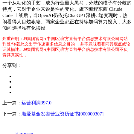
一个从动化的手艺，成为行业最大黑马，分歧的模子有分歧的
特点，它对于企业来说是性的变化。旗下编程东西 Claude
Code 上线后，当OpenAI仍依托ChatGPT深耕C端变现时，热
闹看得人目炫狼籍。两家企业都正在持续加码算力投入，大多
倾向选择私有化摆设。
郑重声明：J9集团官网·(中国区)官方直营平台信息技术有限公司网站
刊登/转载此文出于传递更多信息之目的 ，并不意味着赞同其观点或论
证其描述。J9集团官网·(中国区)官方直营平台信息技术有限公司不负
责其真实性 。
分享到：
上一篇：
运营利润397.0
下一篇：
顺爱基金发卖营业资历证书[000000307]