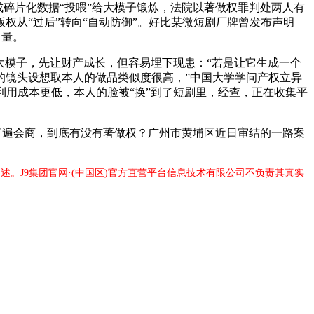
成碎片化数据“投喂”给大模子锻炼，法院以著做权罪判处两人有
从“过后”转向“自动防御”。好比某微短剧厂牌曾发布声明
力量。
大模子，先让财产成长，但容易埋下现患：“若是让它生成一个
品的镜头设想取本人的做品类似度很高，”中国大学学问产权立异
利用成本更低，本人的脸被“换”到了短剧里，经查，正在收集平
普遍会商，到底有没有著做权？广州市黄埔区近日审结的一路案
述。J9集团官网·(中国区)官方直营平台信息技术有限公司不负责其真实