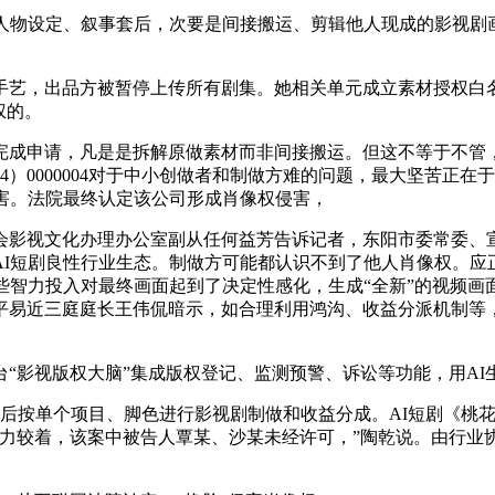
物设定、叙事套后，次要是间接搬运、剪辑他人现成的影视剧
艺，出品方被暂停上传所有剧集。她相关单元成立素材授权白名
权的。
成申请，凡是是拆解原做素材而非间接搬运。但这不等于不管
4）0000004对于中小创做者和制做方难的问题，最大坚苦正
害。法院最终认定该公司形成肖像权侵害，
影视文化办理办公室副从任何益芳告诉记者，东阳市委常委、宣
I短剧良性行业生态。制做方可能都认识不到了他人肖像权。应
些智力投入对最终画面起到了决定性感化，生成“全新”的视频画
平易近三庭庭长王伟侃暗示，如合理利用鸿沟、收益分派机制等
视版权大脑”集成版权登记、监测预警、诉讼等功能，用AI生
后按单个项目、脚色进行影视剧制做和收益分成。AI短剧《桃花
比力较着，该案中被告人覃某、沙某未经许可，”陶乾说。由行业