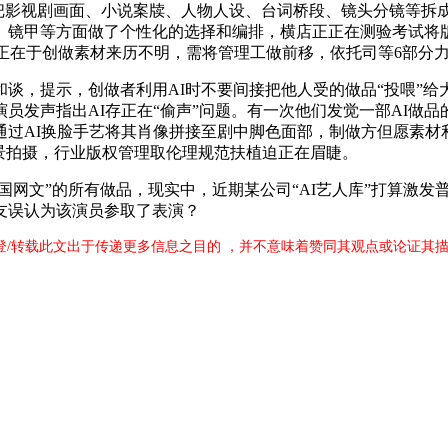
短剧把影视剧画面、小说案牍、人物人设、台词桥段、镜头分镜等拆
镜甲等方面做了个性化的选择和编排，横店正正在测验考试将版权
源正在于创做素材来历不明，需将管理工做前移，依托司等6部分
，提示，创做者利用AI时不要间接把他人受的做品“投喂”给
员发声指出AI存正在“偷声”问题。有一次他们发觉一部AI做
过AI换脸手艺将其肖像拼接至剧中脚色面部，制做方但愿素材
景拍摄，行业版权管理取伦理规范扶植迫正在眉睫。
网文”的所有做品，现实中，近期某公司“AI艺人库”打算激发
友误认为该演员参取了表演？
刊登/转载此文出于传递更多信息之目的 ，并不意味着赞同其观点或论证其描