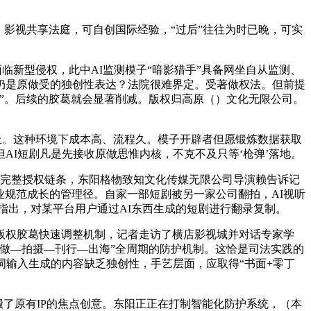
影视共享法庭，可自创国际经验，“过后”往往为时已晚，可实
新型侵权，此中AI监测模子“暗影猎手”具备网坐自从监测、
仍是原做受的独创性表达？法院很难界定。受著做权法。但前提
”。后续的胶葛就会显著削减。版权归高原（）文化无限公司。
上。这种环境下成本高、流程久。模子开辟者但愿锻炼数据获取
AI短剧凡是先接收原做思惟内核，不克不及只等‘枪弹’落地。
完整授权链条，东阳格物致知文化传媒无限公司导演赖告诉记
业规范成长的管理径。自家一部短剧被另一家公司翻拍，AI视听
乾指出，对某平台用户通过AI东西生成的短剧进行翻录复制。
权胶葛快速调整机制，记者走访了横店影视城并对话专家学
做—拍摄—刊行—出海”全周期的防护机制。这恰是司法实践的
词输入生成的内容缺乏独创性，手艺层面，应取得“书面+零丁
了原有IP的焦点创意。东阳正正在打制智能化防护系统，（本