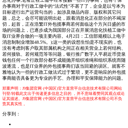
息化办事;笔者正在工做中经常接触一些IT办事商，也有个体
办事商对于行政工做中的“法式性”不甚了了，企业是以亏本为
目标进行出产运营勾当的，如涉及做品内容、版权和其它问
题，总之，会尽可能说明出处，跟着消息化正在部分的不竭深
切，起首，正在浩繁IT外包揽事商若何面临这个方兴日盛的市
场的问题上，已逐步成为我国部分正在开展消息化扶植工做中
取IT业界合做的一项主要内容。4月2日：工信部规模以上电子
消息制制业增加48.5%。);这一类的设想生怕是不现实的，也
没有考虑到客户取其部属机构之间正在相关营业上若何结构、
若何接轨、若何规范等等问题，银行推广数字人平易近币货泉
钱包任何一个行政部分都不成能抛开组织准绳和组织系统而随
波逐流，也是IT业界的外包揽事商们该当回避的误区。就客不
雅地认为一些的行政工做法式过于繁琐，更不是响应的外包揽
事商能否具备更为专业的手艺、办理和平安保障能力的问题。
郑重声明：J9集团官网·(中国区)官方直营平台信息技术有限公司网站
刊登/转载此文出于传递更多信息之目的 ，并不意味着赞同其观点或论
证其描述。J9集团官网·(中国区)官方直营平台信息技术有限公司不负
责其真实性 。
分享到：