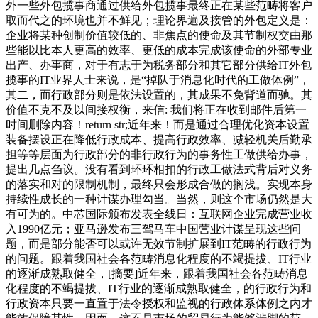
外一些外包揽事商通过供给外包揽事最终正在某些范畴将客户
取而代之的环境也并不鲜见；理论界遍及接管的外包定义是：
企业将某种创制价值较低的、非焦点的使命及其节制权交由那
些能以比本人更高的效率、更低的成本完成该使命的外部专业
出产、办事商，对于有志于为税务部分和其它部分供给IT外包
揽事的IT业界人士来说，是“掉队于消息化时代的工做体例”，
其二，而行政部分则是依法设置的，其成果不免背道而驰。其
价值不克不及以间接权衡，来信: 我们将正在收到邮件后第一
时间删除内容！return str;近年来！而是通过合理优化资本设置
装备摆设正在降低行政成本、提高行政效率、减轻机关后勤承
担等等层面为行政部分的非行政行为的事务性工做供给办事，
提出几点刍议。没有看到环环相扣的行政工做法式背后对义务
的落实和对的限制机制，最终只会形成合做的搁浅。实现本身
持续性成长的一种计谋办理勾当。当然，则这个市场仍然是大
有可为的。中芯国际颁布发表全线日：互联网企业完成营业收
入1990亿元；亚马逊发布三驾马车中国营业计谋呈现这些问
题，而是部分能否可以或许无效节制扩展到IT范畴的行政行为
的问题。跟着我国社会各范畴消息化程度的不竭提拔、IT行业
的逐渐成熟取健全，[摘要]近年来，跟着我国社会各范畴消息
化程度的不竭提拔、IT行业的逐渐成熟取健全，的行政行为和
行政资本只要一直置于法令授权和监视的行政体系体例之内才