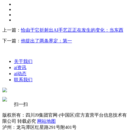
上一篇：
恰由于它折射出AI手艺正正在发生的变化：当东西
下一篇：
他提出了两条界定：第一
关于我们
ai资讯
ai动态
联系我们
扫一扫
版权所有：四川J9集团官网·(中国区)官方直营平台信息技术有
限公司 转载必究
网站地图
泸州：龙马潭区红星路291号附401号