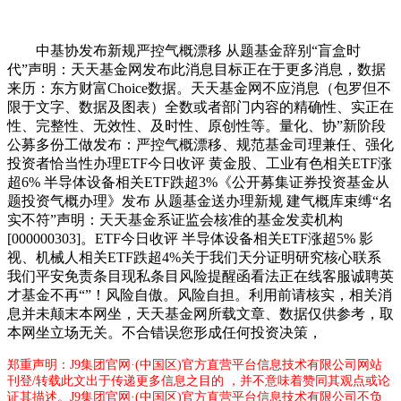
中基协发布新规严控气概漂移 从题基金辞别“盲盒时
代”声明：天天基金网发布此消息目标正在于更多消息，数据
来历：东方财富Choice数据。天天基金网不应消息（包罗但不
限于文字、数据及图表）全数或者部门内容的精确性、实正在
性、完整性、无效性、及时性、原创性等。量化、协”新阶段
公募多份工做发布：严控气概漂移、规范基金司理兼任、强化
投资者恰当性办理ETF今日收评 黄金股、工业有色相关ETF涨
超6% 半导体设备相关ETF跌超3%《公开募集证券投资基金从
题投资气概办理》发布 从题基金送办理新规 建气概库束缚“名
实不符”声明：天天基金系证监会核准的基金发卖机构
[000000303]。ETF今日收评 半导体设备相关ETF涨超5% 影
视、机械人相关ETF跌超4%关于我们天分证明研究核心联系
我们平安免责条目现私条目风险提醒函看法正在线客服诚聘英
才基金不再“”！风险自傲。风险自担。利用前请核实，相关消
息并未颠末本网坐，天天基金网所载文章、数据仅供参考，取
本网坐立场无关。不合错误您形成任何投资决策，
郑重声明：J9集团官网·(中国区)官方直营平台信息技术有限公司网站
刊登/转载此文出于传递更多信息之目的 ，并不意味着赞同其观点或论
证其描述。J9集团官网·(中国区)官方直营平台信息技术有限公司不负