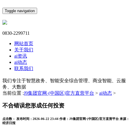
Toggle navigation
0830-2299711
网站首页
关于我们
ai资讯
ai动态
联系我们
我们专注于智慧政务、智能安全综合管理、商业智能、云服
务、大数据
当前位置 :
J9集团官网·(中国区)官方直营平台
>
ai动态
>
不合错误您形成任何投资
点击数：
发布时间：
2026-06-22 23:44
作者：
J9集团官网·(中国区)官方直营平台
来源：
经济日报